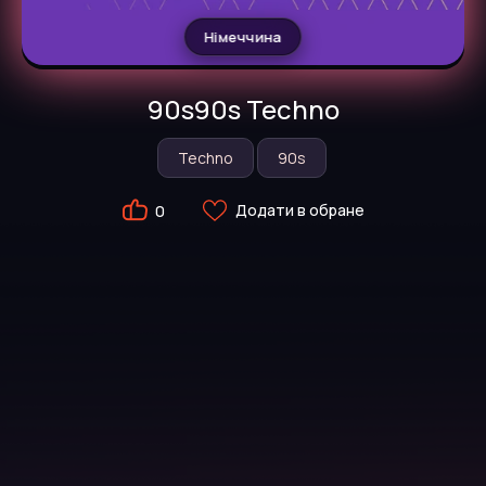
Німеччина
90s90s Techno
Techno
90s
Додати в обране
0