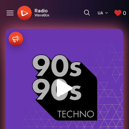
Radio
0
UA
WaveBox