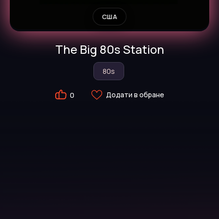
США
The Big 80s Station
80s
Додати в обране
0