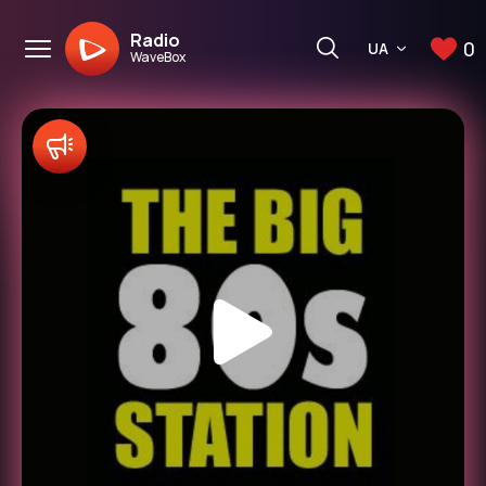
Radio
0
UA
WaveBox