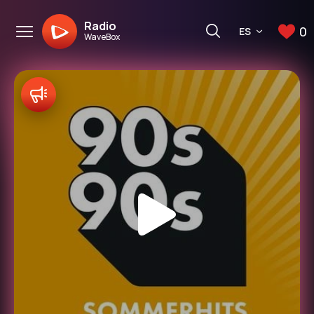
Radio
0
ES
WaveBox