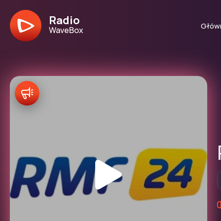
Radio
Głów
WaveBox