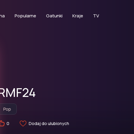
na
Popularne
Gatunki
Kraje
TV
RMF24
Pop
Dodaj do ulubionych
0