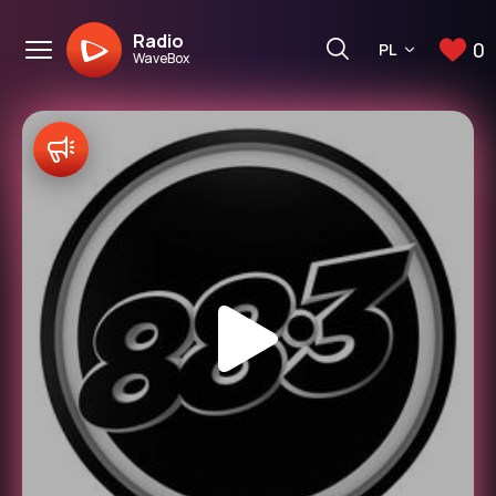
Radio
0
PL
WaveBox