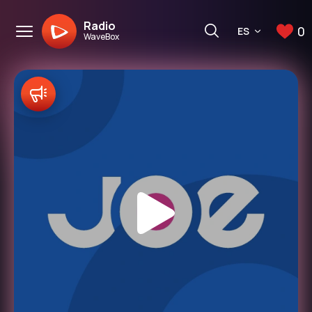
Radio
0
ES
WaveBox