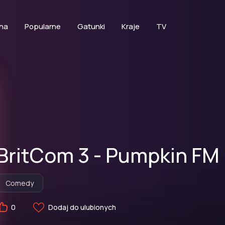
na
Popularne
Gatunki
Kraje
TV
BritCom 3 - Pumpkin FM
Comedy
Dodaj do ulubionych
0