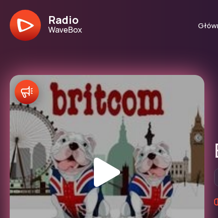
Radio
Głów
WaveBox